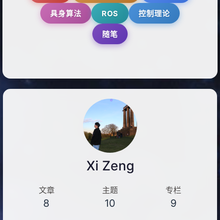
Linux
容器
强化学习
机器人
Sim-to-Real
通信协议
具身算法
ROS
控制理论
随笔
Xi Zeng
文章
主题
专栏
8
10
9