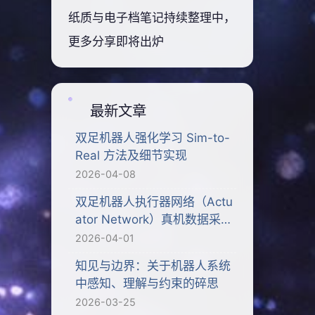
纸质与电子档笔记持续整理中，
更多分享即将出炉
最新文章
双足机器人强化学习 Sim-to-
Real 方法及细节实现
2026-04-08
双足机器人执行器网络（Actu
ator Network）真机数据采集
与建模
2026-04-01
知见与边界：关于机器人系统
中感知、理解与约束的碎思
2026-03-25